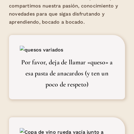
compartimos nuestra pasión, conocimiento y
novedades para que sigas disfrutando y
aprendiendo, bocado a bocado.
Por favor, deja de llamar
«queso» a esa pasta de
anacardos (y ten un poco de
Por favor, deja de llamar «queso» a
respeto)
esa pasta de anacardos (y ten un
poco de respeto)